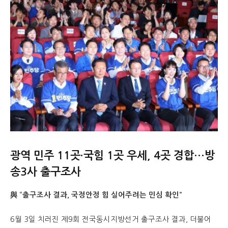
광역 민주 11곳·국힘 1곳 우세, 4곳 경합…방
송3사 출구조사
與 “출구조사 결과, 국정안정 힘 실어주려는 민심 확인”
6월 3일 치러진 제9회 전국동시지방선거 출구조사 결과, 더불어