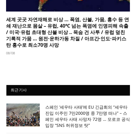
세계 곳곳 자연재해로 비상 … 폭염, 산불, 가뭄, 홍수 등 연
쇄 재난으로 몸살 – 유럽, 40℃ 넘는 폭염에 인명피해 속출
/ 미국·유럽 초대형 산불 비상 ‥ 목숨 건 사투 / 유럽 덮친
기록적 가뭄 … 원전·운하가동 차질 / 아프간·인도·파키스
탄 홍수로 최소70명 사망
08/08
최근기사
스페인 ‘세우타 사태’에 EU 긴급회의 “세우타
진입 이주민 7만2000명 중 7만명 떠나” – 스
페인 세우타 사태 사망자 72명 … 모로코 공식
입장 “SNS 허위정보 탓”