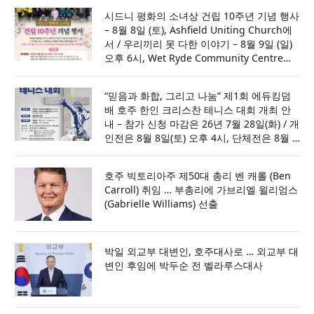
시드니 평화의 소녀상 건립 10주년 기념 행사
– 8월 8일 (토), Ashfield Uniting Church에
서 / 우리끼리 못 다한 이야기 – 8월 9일 (일)
오후 6시, Wet Ryde Community Centre에
서 [세부내용은 포스터 참조]
“믿음과 화합, 그리고 나눔” 제1회 에듀킹덤
배 호주 한인 크리스찬 테니스 대회 개최 안
내 – 참가 신청 마감은 26년 7월 28일(화) / 개
인전은 8월 8일(토) 오후 4시, 단체전은 8월 9
일(일) 오후 4시, 파라마타 코트에서
호주 빅토리아주 제50대 총리 벤 캐롤 (Ben
Carroll) 취임 … 부총리에 가브리엘 윌리엄스
(Gabrielle Williams) 선출
박일 외교부 대변인, 호주대사로 … 외교부 대
변인 후임에 박두순 전 벨라루스대사