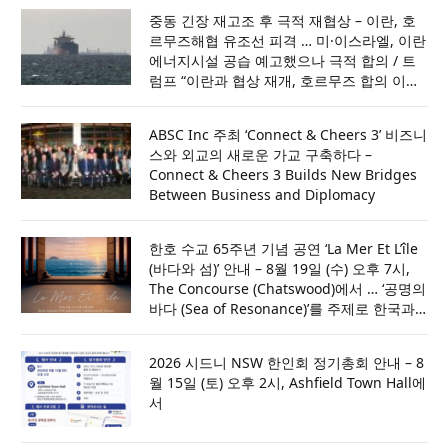
일간 수색하되 필요시 14일까지 연장할 것
중동 긴장 재고조 후 극적 재협상 – 이란, 호
르무즈해협 유조선 피격 … 미·이스라엘, 이란
에너지시설 공습 예고했으나 극적 합의 / 트
럼프 “이란과 협상 재개, 호르무즈 합의 이뤄
져” …. 사우디·UAE·카타르와 논의 뒤 공격 취
소
ABSC Inc 주최 ‘Connect & Cheers 3’ 비즈니
스와 외교의 새로운 가교 구축하다 –
Connect & Cheers 3 Builds New Bridges
Between Business and Diplomacy
한호 수교 65주년 기념 공연 ‘La Mer Et L’île
(바다와 섬)’ 안내 – 8월 19일 (수) 오후 7시,
The Concourse (Chatswood)에서 … ‘공명의
바다 (Sea of Resonance)’를 주제로 한국과
호주의 문화적 울림을 전하다
2026 시드니 NSW 한인회 정기총회 안내 – 8
월 15일 (토) 오후 2시, Ashfield Town Hall에
서