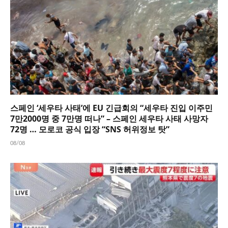
스페인 ‘세우타 사태’에 EU 긴급회의 “세우타 진입 이주민
7만2000명 중 7만명 떠나” – 스페인 세우타 사태 사망자
72명 … 모로코 공식 입장 “SNS 허위정보 탓”
08/08