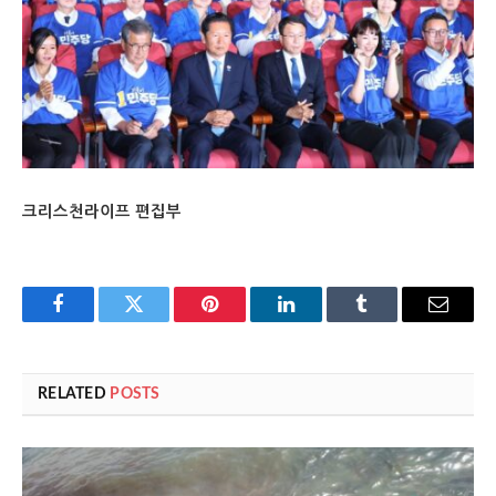
크리스천라이프 편집부
Facebook
Twitter
Pinterest
LinkedIn
Tumblr
Email
RELATED
POSTS