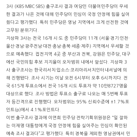
3사 (KBS·MBC·SBS) 출구조사 결과 여당인 더불어민주당이 우세
한 결과가 나온 것에 대해 민주당이 민심이 국정 안정에 힘을 실어
줬다고 평가했다. 특히 민주당은 영남 지역에서 크게 선전한 것에
고무된 분위기다.
지상파 3사는 전국 16개 시·도 중 민주당이 11개 (서울·경기·인천·
울산·경남·광주전남·대전·충남·충북·세종·제주) 지역에서 우세할 것
으로 예측했다. 접전지역 4곳 중 부산과 전북, 강원은 민주당, 대구
에선 국민의힘 후보 지지율이 오차범위 내에서 앞섰다. 지상파 3
사 출구조사는 한국리서치·입소스·코리아리서치인터내셔널에 의
해 진행됐다. 조사 시기는 이날 오전 6시부터 오후 6시까지다. 전
국 615개 투표소에서 전국 16개 시도 투표자 약 10만8727명을
대상으로 했다. 조사 방법은 투표소 출구로 나오는 매 5번째 투표
자 등간격으로 진행했다. 오차범위는 95% 신뢰수준에 ±1.7%포
인트(p)에서 4.1%포인트다.
이번 출구조사 결과에 이연희 민주당 전략기획위원장은 “일 잘하
는 이재명 대통령에게 국정 안정에 힘을 실어주는 민심이 확인된
예측 조사 결과다”고 평가했다. 특히 경북을 제외한 영남권에서 민