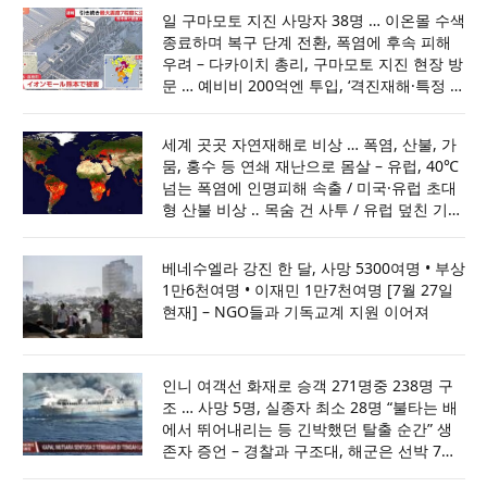
일 구마모토 지진 사망자 38명 … 이온몰 수색
종료하며 복구 단계 전환, 폭염에 후속 피해
우려 – 다카이치 총리, 구마모토 지진 현장 방
문 … 예비비 200억엔 투입, ‘격진재해·특정 비
상재해’ 선포
세계 곳곳 자연재해로 비상 … 폭염, 산불, 가
뭄, 홍수 등 연쇄 재난으로 몸살 – 유럽, 40℃
넘는 폭염에 인명피해 속출 / 미국·유럽 초대
형 산불 비상 ‥ 목숨 건 사투 / 유럽 덮친 기록
적 가뭄 … 원전·운하가동 차질 / 아프간·인도·
파키스탄 홍수로 최소70명 사망
베네수엘라 강진 한 달, 사망 5300여명 • 부상
1만6천여명 • 이재민 1만7천여명 [7월 27일
현재] – NGO들과 기독교계 지원 이어져
인니 여객선 화재로 승객 271명중 238명 구
조 … 사망 5명, 실종자 최소 28명 “불타는 배
에서 뛰어내리는 등 긴박했던 탈출 순간” 생
존자 증언 – 경찰과 구조대, 해군은 선박 7척
과 헬기 1대 투입해 사고 해역 수색 … 최소 7