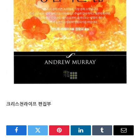
크리스천라이프 편집부
Facebook
Twitter
Pinterest
LinkedIn
Tumblr
Email