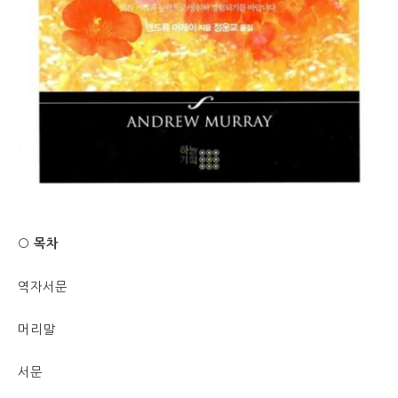
○ 목차
역자서문
머리말
서문