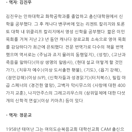
– 역자: 김진우
김진우는 인하대학교 화학공학과를 졸업하고 총신대학원에서 신
학을 공부했다. 그 후 캐나다 밴쿠버에 있는 리젠트 칼리지와 토론
토 대학 내 위클리프 칼리지에서 영성 신학을 공부했다. 짧은 이민
목회를 거쳐 지난 23 년 동안 캐나다 장로교회 소속으로 영어 목회
를 감당하다가 최근에 은퇴했다. 전문 번역가로 다수의 책을 번역
했으며 역서로는 《주님과 죠지 뮬러의 동행일지》, 《성령》, 《고난과
죽음을 말하다》(이상 생명의 말씀사), 《현대 설교 어떻게 할 것인
가?》, 《치유자 예수》(이상 도서출판 횃불), 《기도》, 《욥기 강해》,
《잠언강해》(이상 IVP), 《신학자들과 성경읽기》(터치북스), 필립 야
곱 스페너의 《경건한 열망》, 고백자 막시무스의 《사랑에 대한 400
가지 교훈》, 나지안주스의 그레고리우스의 《삼위일체에 대한 다섯
개의 신학적 연설》(이상 키아츠) 등이 있다.
– 역자: 정운교
1958년 태어난 그는 여의도순복음교회 대학선교회 CAM 출신으