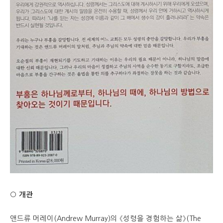
○ 개관
앤드류 머레이(Andrew Murray)의 《성령을 경험하는 삶》(The