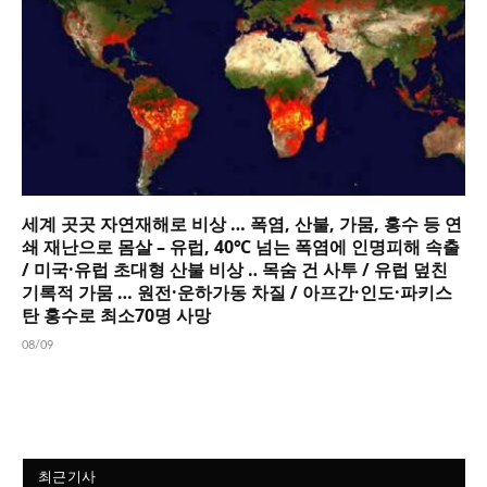
세계 곳곳 자연재해로 비상 … 폭염, 산불, 가뭄, 홍수 등 연
쇄 재난으로 몸살 – 유럽, 40℃ 넘는 폭염에 인명피해 속출
/ 미국·유럽 초대형 산불 비상 ‥ 목숨 건 사투 / 유럽 덮친
기록적 가뭄 … 원전·운하가동 차질 / 아프간·인도·파키스
탄 홍수로 최소70명 사망
08/09
최근기사