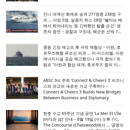
인니 여객선 화재로 승객 271명중 238명 구
조 … 사망 5명, 실종자 최소 28명 “불타는 배
에서 뛰어내리는 등 긴박했던 탈출 순간” 생
존자 증언 – 경찰과 구조대, 해군은 선박 7척
과 헬기 1대 투입해 사고 해역 수색 … 최소 7
일간 수색하되 필요시 14일까지 연장할 것
중동 긴장 재고조 후 극적 재협상 – 이란, 호
르무즈해협 유조선 피격 … 미·이스라엘, 이란
에너지시설 공습 예고했으나 극적 합의 / 트
럼프 “이란과 협상 재개, 호르무즈 합의 이뤄
져” …. 사우디·UAE·카타르와 논의 뒤 공격 취
소
ABSC Inc 주최 ‘Connect & Cheers 3’ 비즈니
스와 외교의 새로운 가교 구축하다 –
Connect & Cheers 3 Builds New Bridges
Between Business and Diplomacy
한호 수교 65주년 기념 공연 ‘La Mer Et L’île
(바다와 섬)’ 안내 – 8월 19일 (수) 오후 7시,
The Concourse (Chatswood)에서 … ‘공명의