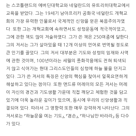
는 스코틀랜드의 에버딘대학교와 네덜란드의 유트리히대학교에서
교육을 받았다. 그는 19세기 남아프리카 공화국 네덜란드 개혁교
회의 가장 유력한 인물로서 국제적인 신망을 얻은 복음주의자였
다. 또한 그는 개혁교회에 속하면서도 성령운동에 적극적이었고,
그에 관한 책도 많이 저술하였다. 그가 쓴 책은 250여종에 달한다.
그의 저서는 그가 살아있을 때 12개 이상의 언어로 번역될 정도로
큰 인기를 끌었다. 그의 저서 대부분은 기도와 성령의 임재와 사역
에 관한 것이며, 100년이라는 세월의 풍화작용에도 전혀 퇴색되
지 않고 식어가는 현대 그리스도인들의 심령에 하늘 불을 던지고
있다. 그가 쓴 저서의 특징은 신앙의 핵심을 찾아서 일목요연하게
해설하고 있다는 점이다. 또한 앤드류 머레이의 모든 저서는 머레
이 자신의 경건과 기도생활 가운데 직접 깨닫고 체험한 것을 담고
있기에 더욱 놀라운 깊이가 있으며, 동시에 우리의 신앙생활과 직
결되어 있다. 따라서 그 영향력 또한 매우 강력하게 나타난다. 그의
저서로는 『하늘문을 여는 기도』, 『겸손』, 『하나님만 바라라』 등 다수
가 있다.