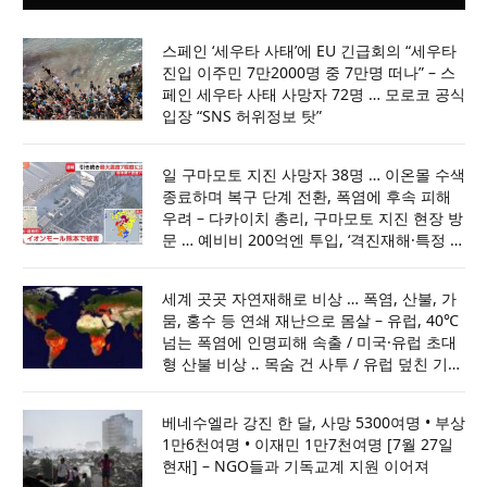
스페인 ‘세우타 사태’에 EU 긴급회의 “세우타
진입 이주민 7만2000명 중 7만명 떠나” – 스
페인 세우타 사태 사망자 72명 … 모로코 공식
입장 “SNS 허위정보 탓”
일 구마모토 지진 사망자 38명 … 이온몰 수색
종료하며 복구 단계 전환, 폭염에 후속 피해
우려 – 다카이치 총리, 구마모토 지진 현장 방
문 … 예비비 200억엔 투입, ‘격진재해·특정 비
상재해’ 선포
세계 곳곳 자연재해로 비상 … 폭염, 산불, 가
뭄, 홍수 등 연쇄 재난으로 몸살 – 유럽, 40℃
넘는 폭염에 인명피해 속출 / 미국·유럽 초대
형 산불 비상 ‥ 목숨 건 사투 / 유럽 덮친 기록
적 가뭄 … 원전·운하가동 차질 / 아프간·인도·
파키스탄 홍수로 최소70명 사망
베네수엘라 강진 한 달, 사망 5300여명 • 부상
1만6천여명 • 이재민 1만7천여명 [7월 27일
현재] – NGO들과 기독교계 지원 이어져