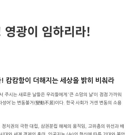
라! 캄캄함이 더해지는 세상을 밝히 비춰라
서 주시는 새로운 날들은 우리들에게 ‘큰 소망의 날’이 점점 가까워
사자성어’는 변동불거(變動不居)이다. 한국 사회가 거센 변동의 소용
, 정치권의 극한 대립, 삼권분립 해체의 움직임, 고위층의 위선과 배
시대와 세계 경제의 혼미, 인공지능 (AI)의 혁신에 따른 기대와 불안