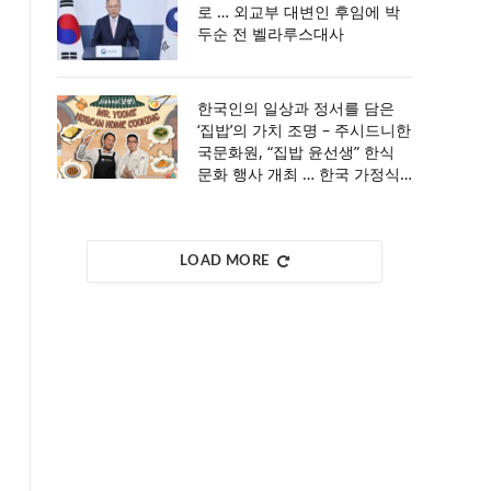
로 … 외교부 대변인 후임에 박
두순 전 벨라루스대사
한국인의 일상과 정서를 담은
‘집밥’의 가치 조명 – 주시드니한
국문화원, “집밥 윤선생” 한식
문화 행사 개최 … 한국 가정식
의 의미와 매력을 통해 한국 식
문화의 깊이를 만나는 특별한
시간 마련
LOAD MORE