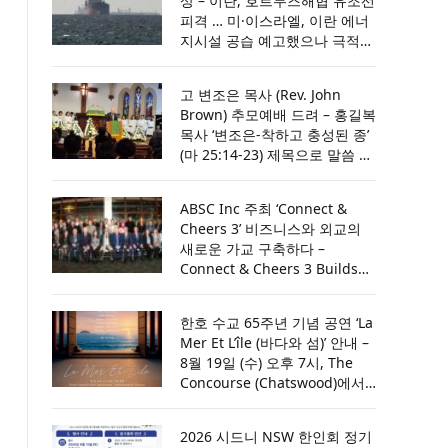
상 – 이란, 호르무즈해협 유조선
소 7일간 수색하되 필요시 14일
피격 … 미·이스라엘, 이란 에너
까지 연장할 것
지시설 공습 예고했으나 극적
합의 / 트럼프 “이란과 협상 재
개, 호르무즈 합의 이뤄져” ….
고 변조은 목사 (Rev. John
사우디·UAE·카타르와 논의 뒤
Brown) 추모예배 드려 – 홍길복
공격 취소
목사 ‘변조은-착하고 충성된 종’
(마 25:14-23) 제목으로 말씀 전
해 [설교전문 및 추모예배 영상
첨부]
ABSC Inc 주최 ‘Connect &
Cheers 3’ 비즈니스와 외교의
새로운 가교 구축하다 –
Connect & Cheers 3 Builds
New Bridges Between
Business and Diplomacy
한호 수교 65주년 기념 공연 ‘La
Mer Et L’île (바다와 섬)’ 안내 –
8월 19일 (수) 오후 7시, The
Concourse (Chatswood)에서
… ‘공명의 바다 (Sea of
Resonance)’를 주제로 한국과
2026 시드니 NSW 한인회 정기
호주의 문화적 울림을 전하다