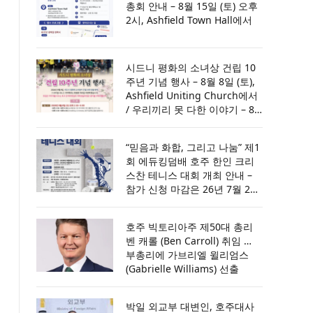
총회 안내 – 8월 15일 (토) 오후
2시, Ashfield Town Hall에서
시드니 평화의 소녀상 건립 10
주년 기념 행사 – 8월 8일 (토),
Ashfield Uniting Church에서
/ 우리끼리 못 다한 이야기 – 8
월 9일 (일) 오후 6시, Wet Ryde
Community Centre에서 [세부
“믿음과 화합, 그리고 나눔” 제1
내용은 포스터 참조]
회 에듀킹덤배 호주 한인 크리
스찬 테니스 대회 개최 안내 –
참가 신청 마감은 26년 7월 28
일(화) / 개인전은 8월 8일(토)
오후 4시, 단체전은 8월 9일(일)
호주 빅토리아주 제50대 총리
오후 4시, 파라마타 코트에서
벤 캐롤 (Ben Carroll) 취임 …
부총리에 가브리엘 윌리엄스
(Gabrielle Williams) 선출
박일 외교부 대변인, 호주대사