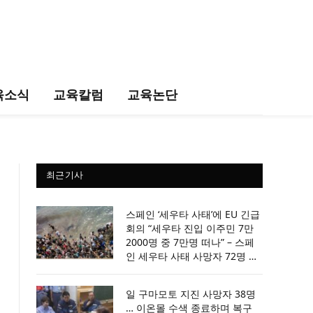
육소식
교육칼럼
교육논단
최근기사
스페인 ‘세우타 사태’에 EU 긴급
회의 “세우타 진입 이주민 7만
2000명 중 7만명 떠나” – 스페
인 세우타 사태 사망자 72명 …
모로코 공식 입장 “SNS 허위정
보 탓”
일 구마모토 지진 사망자 38명
… 이온몰 수색 종료하며 복구