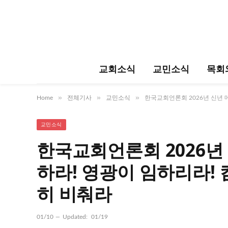
교회소식
교민소식
목회
»
»
»
Home
전체기사
교민소식
한국교회언론회 2026년 신년 
교민소식
한국교회언론회 2026년 
하라! 영광이 임하리라!
히 비춰라
01/10
Updated:
01/19