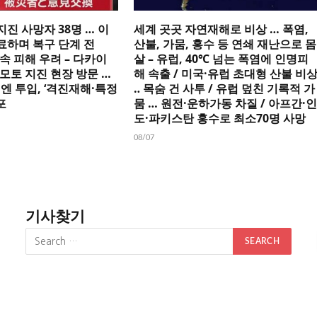
지진 사망자 38명 … 이
세계 곳곳 자연재해로 비상 … 폭염,
료하며 복구 단계 전
산불, 가뭄, 홍수 등 연쇄 재난으로 몸
속 피해 우려 – 다카이
살 – 유럽, 40℃ 넘는 폭염에 인명피
마모토 지진 현장 방문 …
해 속출 / 미국·유럽 초대형 산불 비
억엔 투입, ‘격진재해·특정
‥ 목숨 건 사투 / 유럽 덮친 기록적 가
포
뭄 … 원전·운하가동 차질 / 아프간·인
도·파키스탄 홍수로 최소70명 사망
08/07
기사찾기