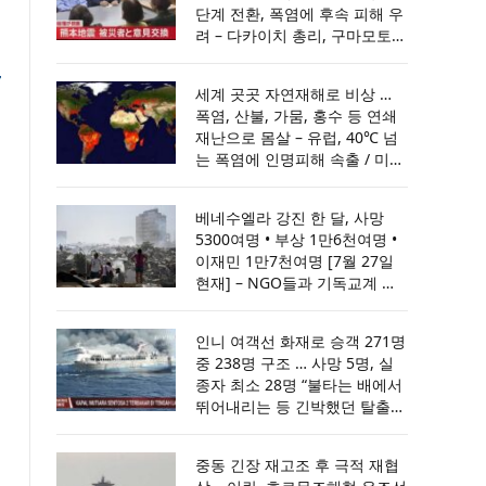
단계 전환, 폭염에 후속 피해 우
려 – 다카이치 총리, 구마모토
지진 현장 방문 … 예비비 200억
엔 투입, ‘격진재해·특정 비상재
세계 곳곳 자연재해로 비상 …
해’ 선포
폭염, 산불, 가뭄, 홍수 등 연쇄
재난으로 몸살 – 유럽, 40℃ 넘
는 폭염에 인명피해 속출 / 미국
·유럽 초대형 산불 비상 ‥ 목숨
건 사투 / 유럽 덮친 기록적 가
베네수엘라 강진 한 달, 사망
뭄 … 원전·운하가동 차질 / 아프
5300여명 • 부상 1만6천여명 •
간·인도·파키스탄 홍수로 최소
이재민 1만7천여명 [7월 27일
70명 사망
현재] – NGO들과 기독교계 지
원 이어져
인니 여객선 화재로 승객 271명
중 238명 구조 … 사망 5명, 실
종자 최소 28명 “불타는 배에서
뛰어내리는 등 긴박했던 탈출
순간” 생존자 증언 – 경찰과 구
조대, 해군은 선박 7척과 헬기 1
중동 긴장 재고조 후 극적 재협
대 투입해 사고 해역 수색 … 최