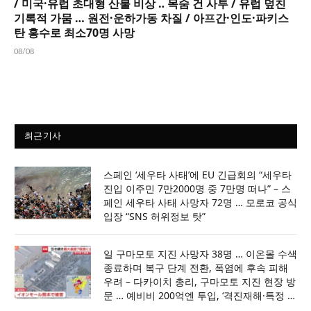
/ 미국·유럽 초대형 산불 비상 ‥ 목숨 건 사투 / 유럽 덮친
기록적 가뭄 … 원전·운하가동 차질 / 아프간·인도·파키스
탄 홍수로 최소70명 사망
08/08
최근기사
스페인 ‘세우타 사태’에 EU 긴급회의 “세우타
진입 이주민 7만2000명 중 7만명 떠나” – 스
페인 세우타 사태 사망자 72명 … 모로코 공식
입장 “SNS 허위정보 탓”
일 구마모토 지진 사망자 38명 … 이온몰 수색
종료하며 복구 단계 전환, 폭염에 후속 피해
우려 – 다카이치 총리, 구마모토 지진 현장 방
문 … 예비비 200억엔 투입, ‘격진재해·특정 비
상재해’ 선포