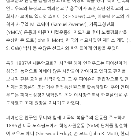
설교문과 연설을 집필하였고 60권 이상의 책을 썼다. 특히 한국의
언더우드와 북장로교 해외선교부 총무이자 프린스턴 신학교의 교
회사가 로버트 엘리엇 스피어 (R.E.Speer) 교수, 이슬람 선교의 개
척자 사무엘 M. 즈웨머 (Samuel Zwemer), 기독교청년회
(YMCA) 운동과 에큐메니컬운동의 지도자로 후에 노벨평화상을
수상한 존 모트(John R. Mott), 한국의 선교사였던 제임스 게일 (J.
S. Gale) 박사 등 수많은 선교사와 학자들에게 영향을 주었다.
특히 1887년 새문안교회가 시작된 해에 언더우드는 피어선에게
성령의 능력으로 예배에 많은 사람들이 참여하고 있다고 편지를
보내며 깊은 교제를 시작하였고, 그 후 피어슨이 편집장으로 있던
세계선교평론의 조선거주 편집통신원으로 활동하였다. 후에 언더
우드는 피어선성경기념학원의 초대 이사장으로서 학교설립을 주
도하였고 초대 원장을 지내기도 하였다.
피어선은 친구인 무디와 함께 미국의 복음주의 운동을 주도하며
1886년 미국 노스필드에서 학생자원운동 (SVM) 단체를 창설하
여 셔우드 에디 (Sherwood Eddy), 존 모트 (John R. Mott), 헨리