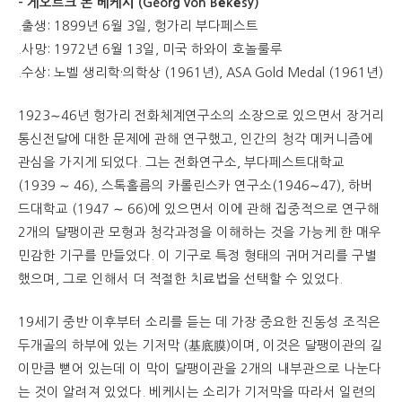
– 게오르크 폰 베케시 (Georg von Békésy)
.출생: 1899년 6월 3일, 헝가리 부다페스트
.사망: 1972년 6월 13일, 미국 하와이 호놀룰루
.수상: 노벨 생리학·의학상 (1961년), ASA Gold Medal (1961년)
1923∼46년 헝가리 전화체계연구소의 소장으로 있으면서 장거리
통신전달에 대한 문제에 관해 연구했고, 인간의 청각 메커니즘에
관심을 가지게 되었다. 그는 전화연구소, 부다페스트대학교
(1939 ∼ 46), 스톡홀름의 카롤린스카 연구소(1946∼47), 하버
드대학교 (1947 ∼ 66)에 있으면서 이에 관해 집중적으로 연구해
2개의 달팽이관 모형과 청각과정을 이해하는 것을 가능케 한 매우
민감한 기구를 만들었다. 이 기구로 특정 형태의 귀머거리를 구별
했으며, 그로 인해서 더 적절한 치료법을 선택할 수 있었다.
19세기 중반 이후부터 소리를 듣는 데 가장 중요한 진동성 조직은
두개골의 하부에 있는 기저막 (基底膜)이며, 이것은 달팽이관의 길
이만큼 뻗어 있는데 이 막이 달팽이관을 2개의 내부관으로 나눈다
는 것이 알려져 있었다. 베케시는 소리가 기저막을 따라서 일련의