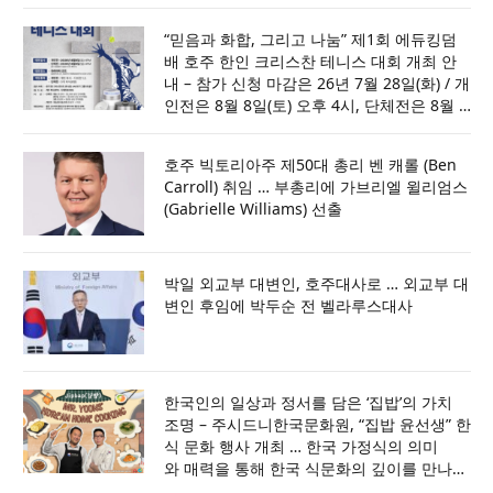
서 [세부내용은 포스터 참조]
“믿음과 화합, 그리고 나눔” 제1회 에듀킹덤
배 호주 한인 크리스찬 테니스 대회 개최 안
내 – 참가 신청 마감은 26년 7월 28일(화) / 개
인전은 8월 8일(토) 오후 4시, 단체전은 8월 9
일(일) 오후 4시, 파라마타 코트에서
호주 빅토리아주 제50대 총리 벤 캐롤 (Ben
Carroll) 취임 … 부총리에 가브리엘 윌리엄스
(Gabrielle Williams) 선출
박일 외교부 대변인, 호주대사로 … 외교부 대
변인 후임에 박두순 전 벨라루스대사
한국인의 일상과 정서를 담은 ‘집밥’의 가치
조명 – 주시드니한국문화원, “집밥 윤선생” 한
식 문화 행사 개최 … 한국 가정식의 의미
와 매력을 통해 한국 식문화의 깊이를 만나
는 특별한 시간 마련