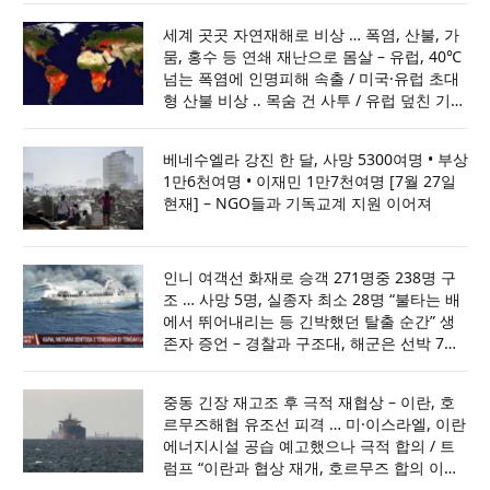
세계 곳곳 자연재해로 비상 … 폭염, 산불, 가
뭄, 홍수 등 연쇄 재난으로 몸살 – 유럽, 40℃
넘는 폭염에 인명피해 속출 / 미국·유럽 초대
형 산불 비상 ‥ 목숨 건 사투 / 유럽 덮친 기록
적 가뭄 … 원전·운하가동 차질 / 아프간·인도·
파키스탄 홍수로 최소70명 사망
베네수엘라 강진 한 달, 사망 5300여명 • 부상
1만6천여명 • 이재민 1만7천여명 [7월 27일
현재] – NGO들과 기독교계 지원 이어져
인니 여객선 화재로 승객 271명중 238명 구
조 … 사망 5명, 실종자 최소 28명 “불타는 배
에서 뛰어내리는 등 긴박했던 탈출 순간” 생
존자 증언 – 경찰과 구조대, 해군은 선박 7척
과 헬기 1대 투입해 사고 해역 수색 … 최소 7
일간 수색하되 필요시 14일까지 연장할 것
중동 긴장 재고조 후 극적 재협상 – 이란, 호
르무즈해협 유조선 피격 … 미·이스라엘, 이란
에너지시설 공습 예고했으나 극적 합의 / 트
럼프 “이란과 협상 재개, 호르무즈 합의 이뤄
져” …. 사우디·UAE·카타르와 논의 뒤 공격 취