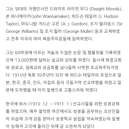
그는 당대의 저명인사인 드와이트 라이먼 무디 (Dwight Moody),
존 와너메이커(John Wannamaker), 허드슨 테일러 (J. Hudson
Taylor), 아도니람 저드슨 고든 (A. J. Gordon), 조지 윌리엄스 (Sir
George Williams) 및 조지 뮐러 (George Muller) 등과 교제하였
고 전후 미국의 여러 복음주의운동에 참여하였다.
그는 60여권에 이르는 저술과 수많은 논문 및 팸플릿을 기록하였
으며 13,000편에 달하는 설교와 강의를 하였다. 동시에 회중교회
와 장로교, 침례교와 성공회를 넘나들며 사역한 초교파주의자였
다. 1910년 목회 50주년이 되던 해 허드슨 테일러의 초청으로 일
본, 한국, 중국, 인도, 이집트 등의 극동지역 선교여행을 하였고 일
본에 도착했을 때 이미 질병으로 고통스러워 하였다.
한국에 와서 (1910. 12. ~ 1911. 1.) 선교사들을 위한 성경강해
를 하였으며, 매우 열악한 여건에서도 성경을 공부하는 조선인들
의 모습에 크게 감동 받아서 성경학교 설립을 약속하였는데 질병
이 심해져 고국에 돌아간 뒤에 곧 소천하게 되었다.