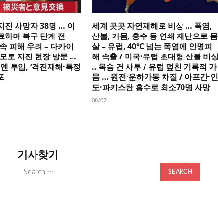
지진 사망자 38명 … 이
세계 곳곳 자연재해로 비상 … 폭염,
료하며 복구 단계 전
산불, 가뭄, 홍수 등 연쇄 재난으로 몸
속 피해 우려 – 다카이
살 – 유럽, 40℃ 넘는 폭염에 인명피
마모토 지진 현장 방문 …
해 속출 / 미국·유럽 초대형 산불 비
억엔 투입, ‘격진재해·특정
‥ 목숨 건 사투 / 유럽 덮친 기록적 가
포
뭄 … 원전·운하가동 차질 / 아프간·인
도·파키스탄 홍수로 최소70명 사망
08/07
기사찾기