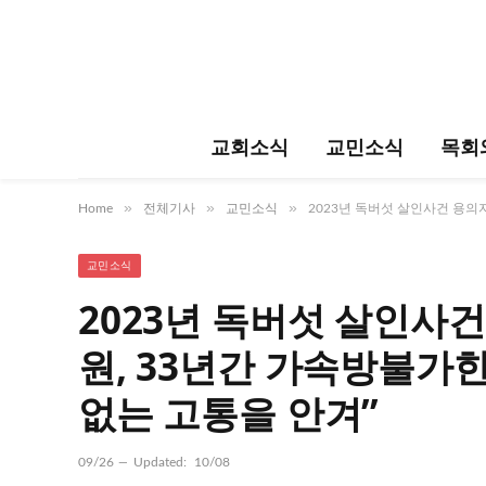
교회소식
교민소식
목회
»
»
»
Home
전체기사
교민소식
2023년 독버섯 살인사건 용의
교민소식
2023년 독버섯 살인사건
원, 33년간 가속방불가
없는 고통을 안겨”
09/26
Updated:
10/08