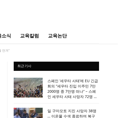
육소식
교육칼럼
교육논단
 안겨”
최근기사
스페인 ‘세우타 사태’에 EU 긴급
회의 “세우타 진입 이주민 7만
2000명 중 7만명 떠나” – 스페
인 세우타 사태 사망자 72명 …
모로코 공식 입장 “SNS 허위정
보 탓”
일 구마모토 지진 사망자 38명
… 이온몰 수색 종료하며 복구