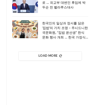
로 … 외교부 대변인 후임에 박
두순 전 벨라루스대사
한국인의 일상과 정서를 담은
‘집밥’의 가치 조명 – 주시드니한
국문화원, “집밥 윤선생” 한식
문화 행사 개최 … 한국 가정식
의 의미와 매력을 통해 한국 식
문화의 깊이를 만나는 특별한
시간 마련
LOAD MORE