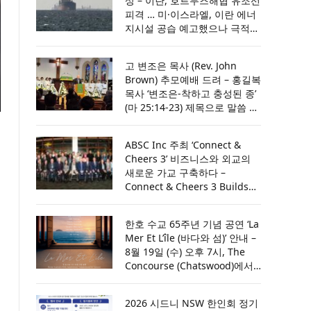
상 – 이란, 호르무즈해협 유조선
소 7일간 수색하되 필요시 14일
피격 … 미·이스라엘, 이란 에너
까지 연장할 것
지시설 공습 예고했으나 극적
합의 / 트럼프 “이란과 협상 재
개, 호르무즈 합의 이뤄져” ….
고 변조은 목사 (Rev. John
사우디·UAE·카타르와 논의 뒤
Brown) 추모예배 드려 – 홍길복
공격 취소
목사 ‘변조은-착하고 충성된 종’
(마 25:14-23) 제목으로 말씀 전
해 [설교전문 및 추모예배 영상
첨부]
ABSC Inc 주최 ‘Connect &
Cheers 3’ 비즈니스와 외교의
새로운 가교 구축하다 –
Connect & Cheers 3 Builds
New Bridges Between
Business and Diplomacy
한호 수교 65주년 기념 공연 ‘La
Mer Et L’île (바다와 섬)’ 안내 –
8월 19일 (수) 오후 7시, The
Concourse (Chatswood)에서
… ‘공명의 바다 (Sea of
Resonance)’를 주제로 한국과
2026 시드니 NSW 한인회 정기
호주의 문화적 울림을 전하다