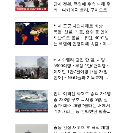
단계 전환, 폭염에 후속 피해 우
려 – 다카이치 총리, 구마모토
지진 현장 방문 … 예비비 200억
엔 투입, ‘격진재해·특정 비상재
세계 곳곳 자연재해로 비상 …
해’ 선포
폭염, 산불, 가뭄, 홍수 등 연쇄
재난으로 몸살 – 유럽, 40℃ 넘
는 폭염에 인명피해 속출 / 미국
·유럽 초대형 산불 비상 ‥ 목숨
건 사투 / 유럽 덮친 기록적 가
베네수엘라 강진 한 달, 사망
뭄 … 원전·운하가동 차질 / 아프
5300여명 • 부상 1만6천여명 •
간·인도·파키스탄 홍수로 최소
이재민 1만7천여명 [7월 27일
70명 사망
현재] – NGO들과 기독교계 지
원 이어져
인니 여객선 화재로 승객 271명
중 238명 구조 … 사망 5명, 실
종자 최소 28명 “불타는 배에서
뛰어내리는 등 긴박했던 탈출
순간” 생존자 증언 – 경찰과 구
조대, 해군은 선박 7척과 헬기 1
중동 긴장 재고조 후 극적 재협
대 투입해 사고 해역 수색 … 최