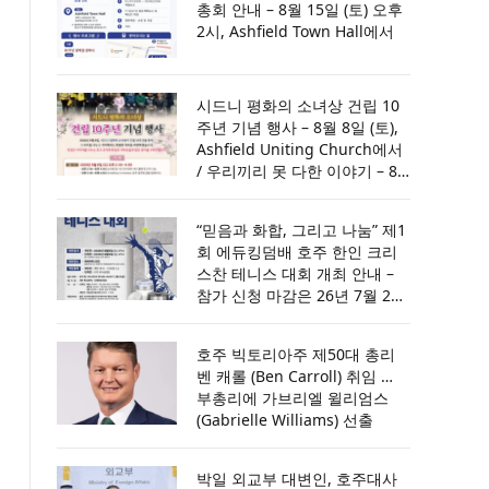
총회 안내 – 8월 15일 (토) 오후
2시, Ashfield Town Hall에서
시드니 평화의 소녀상 건립 10
주년 기념 행사 – 8월 8일 (토),
Ashfield Uniting Church에서
/ 우리끼리 못 다한 이야기 – 8
월 9일 (일) 오후 6시, Wet Ryde
Community Centre에서 [세부
“믿음과 화합, 그리고 나눔” 제1
내용은 포스터 참조]
회 에듀킹덤배 호주 한인 크리
스찬 테니스 대회 개최 안내 –
참가 신청 마감은 26년 7월 28
일(화) / 개인전은 8월 8일(토)
오후 4시, 단체전은 8월 9일(일)
호주 빅토리아주 제50대 총리
오후 4시, 파라마타 코트에서
벤 캐롤 (Ben Carroll) 취임 …
부총리에 가브리엘 윌리엄스
(Gabrielle Williams) 선출
박일 외교부 대변인, 호주대사