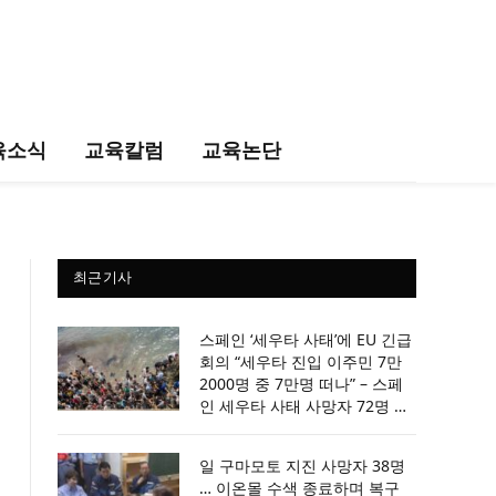
육소식
교육칼럼
교육논단
최근기사
스페인 ‘세우타 사태’에 EU 긴급
회의 “세우타 진입 이주민 7만
2000명 중 7만명 떠나” – 스페
인 세우타 사태 사망자 72명 …
모로코 공식 입장 “SNS 허위정
보 탓”
일 구마모토 지진 사망자 38명
… 이온몰 수색 종료하며 복구