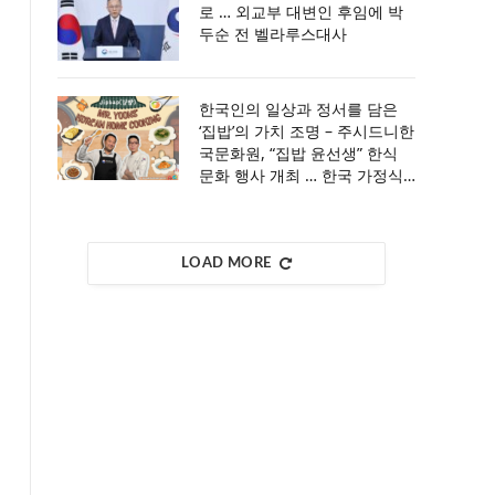
로 … 외교부 대변인 후임에 박
두순 전 벨라루스대사
한국인의 일상과 정서를 담은
‘집밥’의 가치 조명 – 주시드니한
국문화원, “집밥 윤선생” 한식
문화 행사 개최 … 한국 가정식
의 의미와 매력을 통해 한국 식
문화의 깊이를 만나는 특별한
시간 마련
LOAD MORE