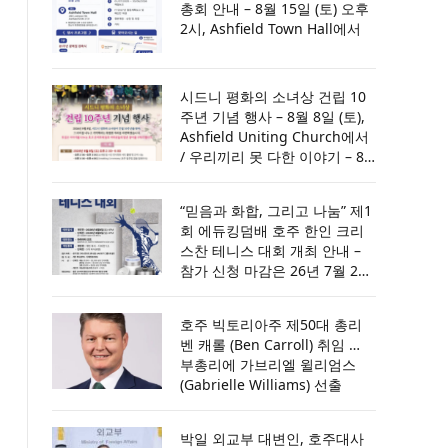
총회 안내 – 8월 15일 (토) 오후
2시, Ashfield Town Hall에서
시드니 평화의 소녀상 건립 10
주년 기념 행사 – 8월 8일 (토),
Ashfield Uniting Church에서
/ 우리끼리 못 다한 이야기 – 8
월 9일 (일) 오후 6시, Wet Ryde
Community Centre에서 [세부
“믿음과 화합, 그리고 나눔” 제1
내용은 포스터 참조]
회 에듀킹덤배 호주 한인 크리
스찬 테니스 대회 개최 안내 –
참가 신청 마감은 26년 7월 28
일(화) / 개인전은 8월 8일(토)
오후 4시, 단체전은 8월 9일(일)
호주 빅토리아주 제50대 총리
오후 4시, 파라마타 코트에서
벤 캐롤 (Ben Carroll) 취임 …
부총리에 가브리엘 윌리엄스
(Gabrielle Williams) 선출
박일 외교부 대변인, 호주대사