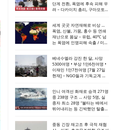
단계 전환, 폭염에 후속 피해 우
려 – 다카이치 총리, 구마모토
지진 현장 방문 … 예비비 200억
엔 투입, ‘격진재해·특정 비상재
세계 곳곳 자연재해로 비상 …
해’ 선포
폭염, 산불, 가뭄, 홍수 등 연쇄
재난으로 몸살 – 유럽, 40℃ 넘
는 폭염에 인명피해 속출 / 미국
·유럽 초대형 산불 비상 ‥ 목숨
건 사투 / 유럽 덮친 기록적 가
베네수엘라 강진 한 달, 사망
뭄 … 원전·운하가동 차질 / 아프
5300여명 • 부상 1만6천여명 •
간·인도·파키스탄 홍수로 최소
이재민 1만7천여명 [7월 27일
70명 사망
현재] – NGO들과 기독교계 지
원 이어져
인니 여객선 화재로 승객 271명
중 238명 구조 … 사망 5명, 실
종자 최소 28명 “불타는 배에서
뛰어내리는 등 긴박했던 탈출
순간” 생존자 증언 – 경찰과 구
조대, 해군은 선박 7척과 헬기 1
중동 긴장 재고조 후 극적 재협
대 투입해 사고 해역 수색 … 최