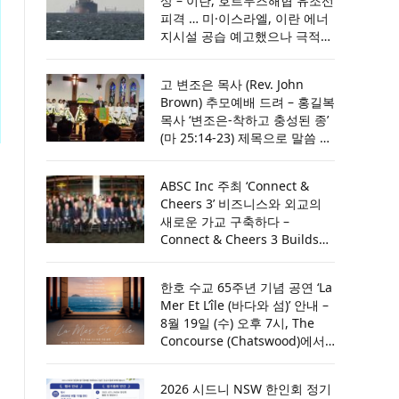
상 – 이란, 호르무즈해협 유조선
소 7일간 수색하되 필요시 14일
피격 … 미·이스라엘, 이란 에너
까지 연장할 것
지시설 공습 예고했으나 극적
합의 / 트럼프 “이란과 협상 재
개, 호르무즈 합의 이뤄져” ….
고 변조은 목사 (Rev. John
사우디·UAE·카타르와 논의 뒤
Brown) 추모예배 드려 – 홍길복
공격 취소
목사 ‘변조은-착하고 충성된 종’
(마 25:14-23) 제목으로 말씀 전
해 [설교전문 및 추모예배 영상
첨부]
ABSC Inc 주최 ‘Connect &
Cheers 3’ 비즈니스와 외교의
새로운 가교 구축하다 –
Connect & Cheers 3 Builds
New Bridges Between
Business and Diplomacy
한호 수교 65주년 기념 공연 ‘La
Mer Et L’île (바다와 섬)’ 안내 –
8월 19일 (수) 오후 7시, The
Concourse (Chatswood)에서
… ‘공명의 바다 (Sea of
Resonance)’를 주제로 한국과
2026 시드니 NSW 한인회 정기
호주의 문화적 울림을 전하다