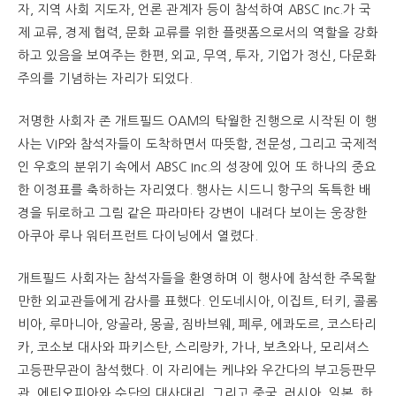
자, 지역 사회 지도자, 언론 관계자 등이 참석하여 ABSC Inc.가 국
제 교류, 경제 협력, 문화 교류를 위한 플랫폼으로서의 역할을 강화
하고 있음을 보여주는 한편, 외교, 무역, 투자, 기업가 정신, 다문화
주의를 기념하는 자리가 되었다.
저명한 사회자 존 개트필드 OAM의 탁월한 진행으로 시작된 이 행
사는 VIP와 참석자들이 도착하면서 따뜻함, 전문성, 그리고 국제적
인 우호의 분위기 속에서 ABSC Inc.의 성장에 있어 또 하나의 중요
한 이정표를 축하하는 자리였다. 행사는 시드니 항구의 독특한 배
경을 뒤로하고 그림 같은 파라마타 강변이 내려다 보이는 웅장한
아쿠아 루나 워터프런트 다이닝에서 열렸다.
개트필드 사회자는 참석자들을 환영하며 이 행사에 참석한 주목할
만한 외교관들에게 감사를 표했다. 인도네시아, 이집트, 터키, 콜롬
비아, 루마니아, 앙골라, 몽골, 짐바브웨, 페루, 에콰도르, 코스타리
카, 코소보 대사와 파키스탄, 스리랑카, 가나, 보츠와나, 모리셔스
고등판무관이 참석했다. 이 자리에는 케냐와 우간다의 부고등판무
관, 에티오피아와 수단의 대사대리, 그리고 중국, 러시아, 일본, 한