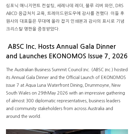
심포닉 매니지먼트 컨설팅, 세레나데 레더, 블루 리버 와인, DRS
ABCD 응급처치 교육, 트레이드윈도우에 감사를 전했다. 이들 후
원사의 대표들은 무대에 올라 잡지 인쇄본과 감사의 표시로 기념
크리스탈 명판을 증정받았다.
ABSC Inc. Hosts Annual Gala Dinner
and Launches EKONOMOS Issue 7, 2026
The Australian Business Summit Council Inc. (ABSC Inc.) hosted
its Annual Gala Dinner and the Official Launch of EKONOMOS
Issue 7 at Aqua Luna Waterfront Dining, Drummoyne, New
South Wales on 29thMay 2026 with an impressive gathering
of almost 300 diplomatic representatives, business leaders
and community stakeholders from across Australia and
around the world.