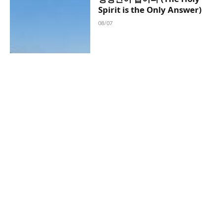
Spirit is the Only Answer)
08/07
한상무 목사의 주일묵상 – 굳건
한 신앙으로 / 일본의 참 양심
신앙인 우찌무라 간조